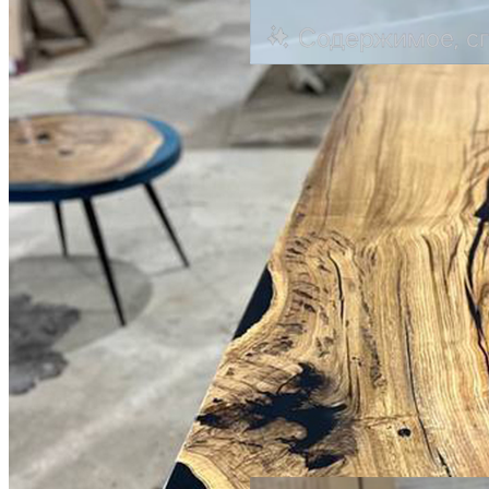
по запросу
Стол из 250-летнего дуба со
смолой
Дуб, Со смолой
4000 × 1000 см