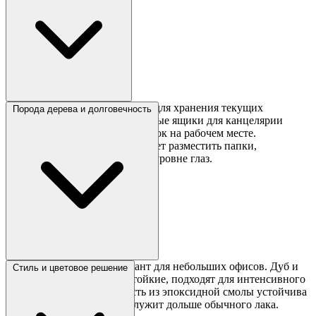
Угловой стол с тумбой удобен для хранения текущих
Порода дерева и долговечность
документов и папок. Выдвижные ящики для канцелярии
помогают поддерживать порядок на рабочем месте.
Надстройка с полками позволяет разместить папки,
справочники и оргтехнику на уровне глаз.
Сосна — бюджетный вариант для небольших офисов. Дуб и
Стиль и цветовое решение
ясень — твёрдые, износостойкие, подходят для интенсивного
использования. Поверхность из эпоксидной смолы устойчива
к царапинам и влаге, прослужит дольше обычного лака.