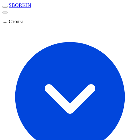
SBORKIN
→ Столы