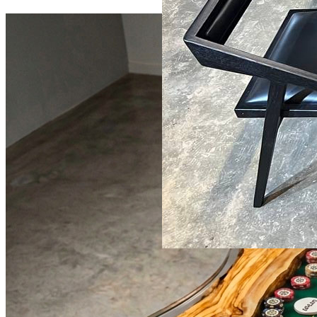
736 800 ₽
Комплект: большой стол из
массива карагача + стулья из
массива дуба