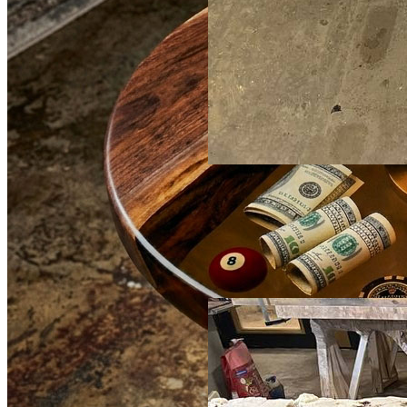
354 196 ₽
Комплект столов «Семейка»
из массива грецкого ореха и
полимера
Со смолой