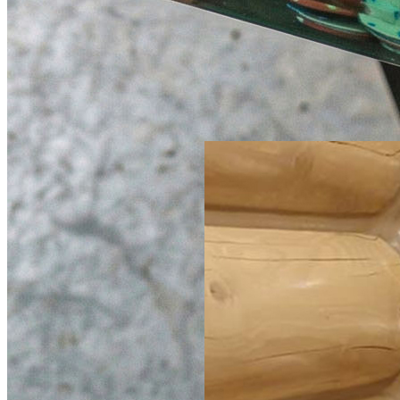
Комплект: столешницы из
карагача + колонны из
карагача + перегородки из
бука
Со смолой
700 × 700 см