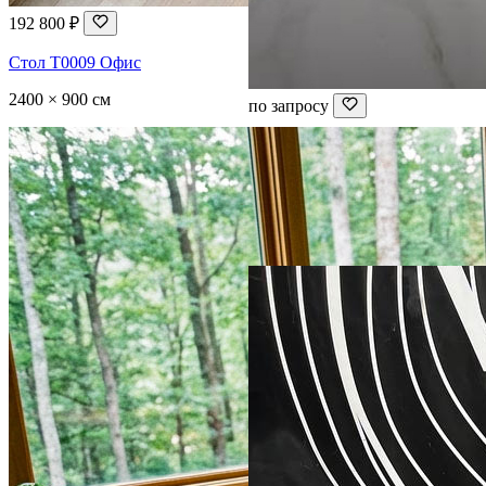
192 800 ₽
Стол T0009 Офис
2400 × 900 см
по запросу
Тумба из массива карагача с
раковиной из диабаза
Слэб без смолы
1100 × 500 см