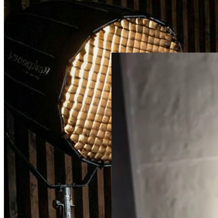
Тумба из карагача с живым
краем
Со смолой