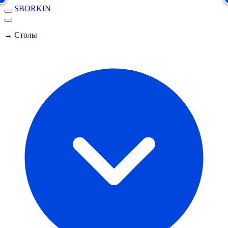
SBORKIN
→ Столы