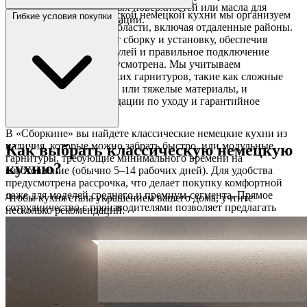
мягкой ткани для матовых поверхностей или масла для
После выбора классической немецкой кухни мы организуем
Гибкие условия покупки
деревянных) и эксплуатации.
доставку по Москве и области, включая отдаленные районы.
Наши мастера выполнят сборку и установку, обеспечив
точное соединение модулей и правильное подключение
техники, если она предусмотрена. Мы учитываем
особенности классических гарнитуров, такие как сложные
декоративные элементы или тяжелые материалы, и
предоставляем рекомендации по уходу и гарантийное
обслуживание.
В «Сборкине» вы найдете классические немецкие кухни из
наличия, которые можно забрать быстро, или модульные
Как выбрать классическую немецкую
гарнитуры, требующие минимального времени на
кухню?
изготовление (обычно 5–14 рабочих дней). Для удобства
предусмотрена рассрочка, что делает покупку комфортной
даже для моделей среднего и премиум-сегмента. Прямое
Чтобы кухня стала украшением вашего дома, учтите
сотрудничество с производителями позволяет предлагать
несколько рекомендаций:
конкурентные цены без наценок.