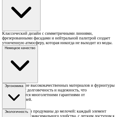
Классический дизайн с симметричными линиями,
фрезерованными фасадами и нейтральной палитрой создает
утонченную атмосферу, которая никогда не выходит из моды.
Немецкое качество
Использование высококачественных материалов и фурнитуры
Эргономика
обеспечивает долговечность и надежность, что
подтверждается многолетними гарантиями от
производителей.
Немецкие кухни продуманы до мелочей: каждый элемент
Экологичность
расположен для максимального удобства, с легким доступом к