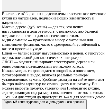
В каталоге «Сборкина» представлены классические немецкие
кухни из материалов, подчеркивающих элегантность и
надежность:
Массив дерева (дуб, ясень) — для тех, кто ценит
натуральность и долговечность, с возможностью беленой
отделки или патины для классического стиля.
МДФ с эмалью — практичный выбор с матовыми или
глянцевыми фасадами, часто с фрезеровкой, устойчивый к
влаге и простой в уходе.
Шпон — баланс между натуральностью и ценой, с текстурой
дерева, идеальной для классических интерьеров.
ЛДСП — бюджетный вариант с текстурами дерева или
однотонными поверхностями для эконом-класса.
Каждая модель сопровождается подробным описанием,
фотографиями и видео, включая реальные примеры
установленных кухонь. Удобные фильтры на сайте помогают
быстро найти гарнитур по стилю, цвету или размеру. Вы
можете выбрать прямую, угловую или П-образную кухню,
адаптированную под размеры помещения — от компактных
1.5х1.5 м для студий до просторных 3–4 м для больших домов.
Удобный конфигуратор для индивидуального проекта