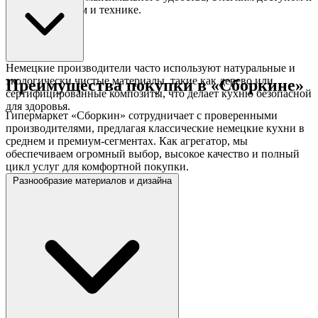
шкафам, ящикам и технике.
Немецкие производители часто используют натуральные и
экологически чистые материалы, такие как дерево или
Преимущества покупки в «Сборкине»
сертифицированные композиты, что делает кухню безопасной
для здоровья.
Гипермаркет «Сборкин» сотрудничает с проверенными
производителями, предлагая классические немецкие кухни в
среднем и премиум-сегментах. Как агрегатор, мы
обеспечиваем огромный выбор, высокое качество и полный
цикл услуг для комфортной покупки.
Разнообразие материалов и дизайна