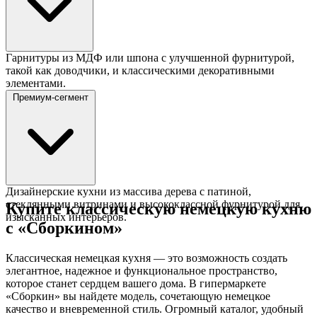
Гарнитуры из МДФ или шпона с улучшенной фурнитурой,
такой как доводчики, и классическими декоративными
элементами.
Премиум-сегмент
Дизайнерские кухни из массива дерева с патиной,
стеклянными витринами и высококлассной фурнитурой для
Купите классическую немецкую кухню
изысканных интерьеров.
с «Сборкином»
Классическая немецкая кухня — это возможность создать
элегантное, надежное и функциональное пространство,
которое станет сердцем вашего дома. В гипермаркете
«Сборкин» вы найдете модель, сочетающую немецкое
качество и вневременной стиль. Огромный каталог, удобный