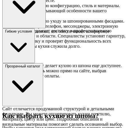
Проведут замеры на месте.
Подберут оптимальную конфигурацию, стиль и материалы.
Создадут проект, учитывающий особенности вашего
пространства.
Дадут рекомендации по уходу за шпонированными фасадами.
Связь доступна через телефон, мессенджеры, электронную
Гипермаркет предлагает доставку и профессиональную
почту или видеозвонки, что обеспечивает комфортное
Гибкие условия
сборку в Москве и области. Специалисты установят гарнитур,
общение.
подключат технику и проверят функциональность всех
элементов, чтобы кухня служила долго.
Покупка в рассрочку делает кухню из шпона еще доступнее.
Прозрачный каталог
Рассчитать стоимость можно прямо на сайте, выбрав
подходящий вариант оплаты.
Сайт отличается продуманной структурой и детальными
фильтрами. Вы можете отсортировать кухни по стилю,
Как выбрать кухню из шпона?
материалу, цвету или цене. Подробные описания и
визуальные материалы помогают сделать осознанный выбор.
Чтобы гарнитур стал гармоничной частью вашего интерьера,