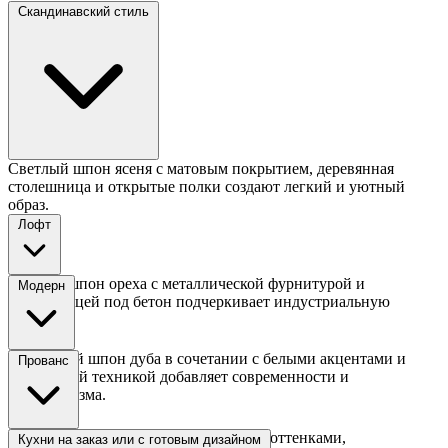
Скандинавский стиль
Светлый шпон ясеня с матовым покрытием, деревянная
столешница и открытые полки создают легкий и уютный
образ.
Лофт
Темный шпон ореха с металлической фурнитурой и
Модерн
столешницей под бетон подчеркивает индустриальную
эстетику.
Глянцевый шпон дуба в сочетании с белыми акцентами и
Прованс
встроенной техникой добавляет современности и
минимализма.
Патинированный шпон с кремовыми оттенками,
Кухни на заказ или с готовым дизайном