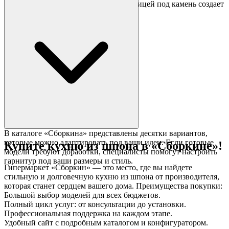
фрезерованными фасадами и столешницей под камень создает
атмосферу загородного дома.
В каталоге «Сборкина» представлены десятки вариантов,
которые можно адаптировать под ваши идеи. Если готовые
Купите кухню из шпона в «Сборкине»!
модели требуют доработки, специалисты помогут настроить
гарнитур под ваши размеры и стиль.
Гипермаркет «Сборкин» — это место, где вы найдете
стильную и долговечную кухню из шпона от производителя,
которая станет сердцем вашего дома. Преимущества покупки:
Большой выбор моделей для всех бюджетов.
Полный цикл услуг: от консультации до установки.
Профессиональная поддержка на каждом этапе.
Удобный сайт с подробным каталогом и конфигуратором.