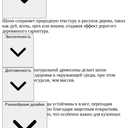
Шпон сохраняет природную текстуру и рисунок дерева, таких
как дуб, ясень, орех или вишня, создавая эффект дорогого
деревянного гарнитура.
Экологичность
Использование натуральной древесины делает шпон
Долговечность
безопасным для здоровья и окружающей среды, при этом
требуя меньше ресурсов, чем массив.
Шпонированные фасады устойчивы к влаге, перепадам
Разнообразие дизайна
температур и выгоранию благодаря защитным покрытиям,
таким как лак или масло, что особенно важно для кухонных
условий.