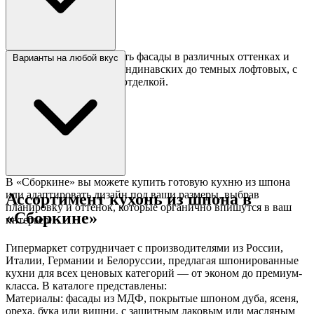
Шпон позволяет создавать фасады в различных оттенках и
Варианты на любой вкус
стилях — от светлых скандинавских до темных лофтовых, с
матовой или глянцевой отделкой.
В «Сборкине» вы можете купить готовую кухню из шпона
или адаптировать дизайн под ваши размеры, выбрав
Ассортимент кухонь из шпона в
планировку и оттенок, которые органично впишутся в ваш
«Сборкине»
интерьер.
Гипермаркет сотрудничает с производителями из России,
Италии, Германии и Белоруссии, предлагая шпонированные
кухни для всех ценовых категорий — от эконом до премиум-
класса. В каталоге представлены:
Материалы: фасады из МДФ, покрытые шпоном дуба, ясеня,
ореха, бука или вишни, с защитным лаковым или масляным