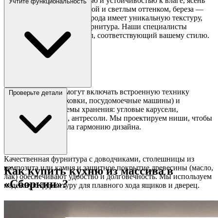
Дуб отличается прочностью и устойчивостью к влаге, ясень
Учтите функциональность
— выразительной текстурой и светлым оттенком, береза —
теплым тоном. Каждая порода имеет уникальную текстуру,
влияющую на эстетику гарнитура. Наши специалисты
помогут выбрать материал, соответствующий вашему стилю.
Кухни из массива могут включать встроенную технику
Проверьте детали
(холодильники, духовки, посудомоечные машины) и
продуманные системы хранения: угловые карусели,
выдвижные ящики, антресоли. Мы проектируем ниши, чтобы
техника не нарушала гармонию дизайна.
Качественная фурнитура с доводчиками, столешницы из
композита или камня и защитное покрытие древесины (масло,
Как купить кухню из массива в
лак) обеспечивают удобство и долговечность. Мы используем
«Сборкин»?
надежную фурнитуру для плавного хода ящиков и дверец.