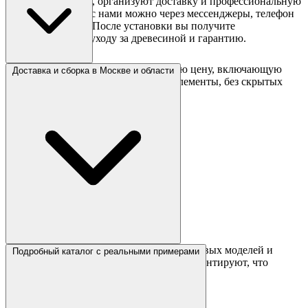
замеры на объекте, организуют доставку и профессиональную
сборку. Связаться с нами можно через мессенджеры, телефон
или видеозвонки. После установки вы получите
рекомендации по уходу за древесиной и гарантию.
В «Сборкин» вы сразу видите полную цену, включающую
Доставка и сборка в Москве и области
фурнитуру, столешницы и базовые элементы, без скрытых
доплат.
Мы обеспечиваем быструю доставку готовых моделей и
Подробный каталог с реальными примерами
аккуратную установку. Наши мастера гарантируют, что
гарнитур будет собран идеально.