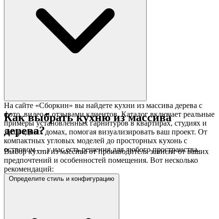
На сайте «Сборкин» вы найдете кухни из массива дерева с
фото, видео и отзывами клиентов. Каталог включает реальные
Как выбрать кухню из массива
примеры установленных гарнитуров в квартирах, студиях и
дерева?
загородных домах, помогая визуализировать ваш проект. От
компактных угловых моделей до просторных кухонь с
островом — у нас есть решения для любого пространства.
Выбор кухни из массива от производителя зависит от ваших
предпочтений и особенностей помещения. Вот несколько
рекомендаций:
Определите стиль и конфигурацию