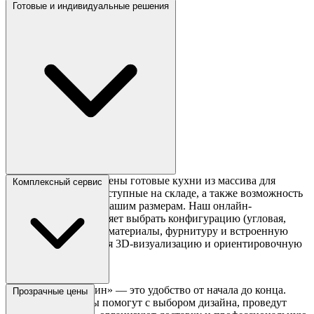
Готовые и индивидуальные решения
В каталоге представлены готовые кухни из массива для
Комплексный сервис
быстрой покупки, доступные на складе, а также возможность
заказа гарнитура по вашим размерам. Наш онлайн-
конфигуратор позволяет выбрать конфигурацию (угловая,
прямая, П-образная), материалы, фурнитуру и встроенную
технику, предоставляя 3D-визуализацию и ориентировочную
стоимость.
Покупка в «Сборкин» — это удобство от начала до конца.
Прозрачные цены
Наши специалисты помогут с выбором дизайна, проведут