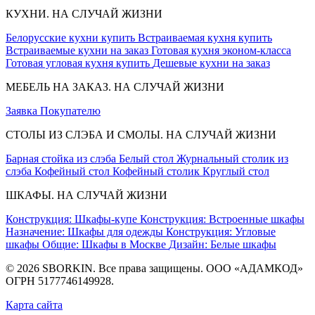
КУХНИ. НА СЛУЧАЙ ЖИЗНИ
Белорусские кухни купить
Встраиваемая кухня купить
Встраиваемые кухни на заказ
Готовая кухня эконом-класса
Готовая угловая кухня купить
Дешевые кухни на заказ
МЕБЕЛЬ НА ЗАКАЗ. НА СЛУЧАЙ ЖИЗНИ
Заявка
Покупателю
СТОЛЫ ИЗ СЛЭБА И СМОЛЫ. НА СЛУЧАЙ ЖИЗНИ
Барная стойка из слэба
Белый стол
Журнальный столик из
слэба
Кофейный стол
Кофейный столик
Круглый стол
ШКАФЫ. НА СЛУЧАЙ ЖИЗНИ
Конструкция: Шкафы-купе
Конструкция: Встроенные шкафы
Назначение: Шкафы для одежды
Конструкция: Угловые
шкафы
Общие: Шкафы в Москве
Дизайн: Белые шкафы
© 2026 SBORKIN. Все права защищены. ООО «АДАМКОД»
ОГРН 5177746149928.
Карта сайта