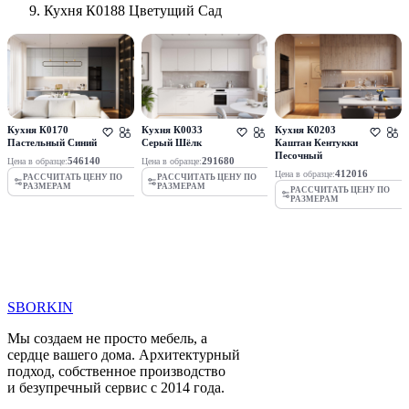
Кухня К0188 Цветущий Сад
Кухня К0170
Кухня К0033
Кухня К0203
Пастельный Синий
Серый Шёлк
Каштан Кентукки
Песочный
546140
291680
Цена в образце:
Цена в образце:
412016
Цена в образце:
РАССЧИТАТЬ ЦЕНУ ПО
РАССЧИТАТЬ ЦЕНУ ПО
РАЗМЕРАМ
РАЗМЕРАМ
РАССЧИТАТЬ ЦЕНУ ПО
РАЗМЕРАМ
SBORKIN
Мы создаем не просто мебель, а
сердце вашего дома. Архитектурный
подход, собственное производство
и безупречный сервис с 2014 года.