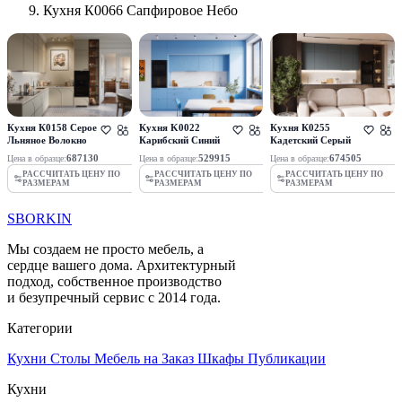
Кухня К0066 Сапфировое Небо
Кухня К0158 Серое
Кухня K0022
Кухня К0255
Льняное Волокно
Карибский Синий
Кадетский Серый
687130
529915
674505
Цена в образце:
Цена в образце:
Цена в образце:
РАССЧИТАТЬ ЦЕНУ ПО
РАССЧИТАТЬ ЦЕНУ ПО
РАССЧИТАТЬ ЦЕНУ ПО
РАЗМЕРАМ
РАЗМЕРАМ
РАЗМЕРАМ
SBORKIN
Мы создаем не просто мебель, а
сердце вашего дома. Архитектурный
подход, собственное производство
и безупречный сервис с 2014 года.
Категории
Кухни
Столы
Мебель на Заказ
Шкафы
Публикации
Кухни