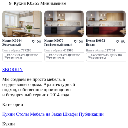
Кухня К0265 Минимализм
Кухня K0044
Кухня К0070
Кухня К0072
Жемчужный
Графитовый серый
Бордо
777290
453900
527700
Цена в образце:
Цена в образце:
Цена в образце:
РАССЧИТАТЬ ЦЕНУ ПО
РАССЧИТАТЬ ЦЕНУ ПО
РАССЧИТАТЬ ЦЕНУ ПО
РАЗМЕРАМ
РАЗМЕРАМ
РАЗМЕРАМ
SBORKIN
Мы создаем не просто мебель, а
сердце вашего дома. Архитектурный
подход, собственное производство
и безупречный сервис с 2014 года.
Категории
Кухни
Столы
Мебель на Заказ
Шкафы
Публикации
Кухни