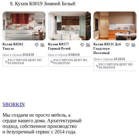
Кухня К0019 Зимний Белый
Кухня К0262
Кухня К0177
Кухня К0211 Дуб
Такула
Горный Ручей
Гладстоун
Песочный
856430
630610
Цена в образце:
Цена в образце:
412016
Цена в образце:
РАССЧИТАТЬ ЦЕНУ ПО
РАССЧИТАТЬ ЦЕНУ ПО
РАЗМЕРАМ
РАЗМЕРАМ
РАССЧИТАТЬ ЦЕНУ ПО
РАЗМЕРАМ
SBORKIN
Мы создаем не просто мебель, а
сердце вашего дома. Архитектурный
подход, собственное производство
и безупречный сервис с 2014 года.