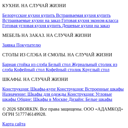
КУХНИ. НА СЛУЧАЙ ЖИЗНИ
Белорусские кухни купить
Встраиваемая кухня купить
Встраиваемые кухни на заказ
Готовая кухня эконом-класса
Готовая угловая кухня купить
Дешевые кухни на заказ
МЕБЕЛЬ НА ЗАКАЗ. НА СЛУЧАЙ ЖИЗНИ
Заявка
Покупателю
СТОЛЫ ИЗ СЛЭБА И СМОЛЫ. НА СЛУЧАЙ ЖИЗНИ
Барная стойка из слэба
Белый стол
Журнальный столик из
слэба
Кофейный стол
Кофейный столик
Круглый стол
ШКАФЫ. НА СЛУЧАЙ ЖИЗНИ
Конструкция: Шкафы-купе
Конструкция: Встроенные шкафы
Назначение: Шкафы для одежды
Конструкция: Угловые
шкафы
Общие: Шкафы в Москве
Дизайн: Белые шкафы
© 2026 SBORKIN. Все права защищены. ООО «АДАМКОД»
ОГРН 5177746149928.
Карта сайта