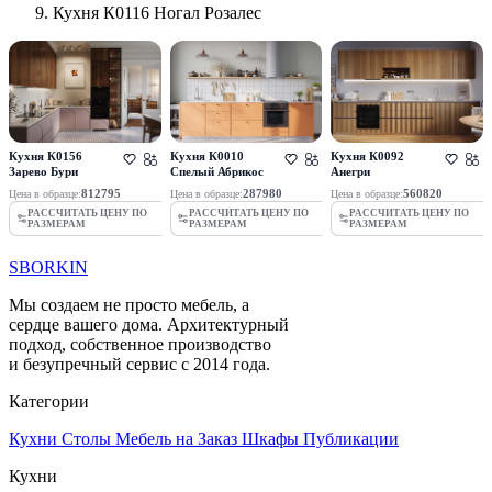
Кухня К0116 Ногал Розалес
Кухня К0156
Кухня К0010
Кухня К0092
Зарево Бури
Спелый Абрикос
Анегри
812795
287980
560820
Цена в образце:
Цена в образце:
Цена в образце:
РАССЧИТАТЬ ЦЕНУ ПО
РАССЧИТАТЬ ЦЕНУ ПО
РАССЧИТАТЬ ЦЕНУ ПО
РАЗМЕРАМ
РАЗМЕРАМ
РАЗМЕРАМ
SBORKIN
Мы создаем не просто мебель, а
сердце вашего дома. Архитектурный
подход, собственное производство
и безупречный сервис с 2014 года.
Категории
Кухни
Столы
Мебель на Заказ
Шкафы
Публикации
Кухни